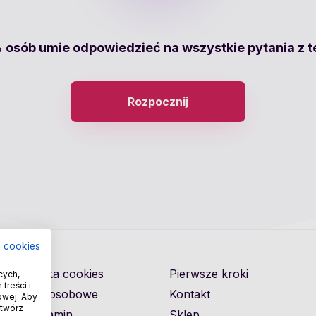
 osób umie odpowiedzieć na wszystkie pytania z t
Rozpocznij
a cookies
Polityka cookies
Pierwsze kroki
cych,
treści i
Dane osobowe
Kontakt
owej. Aby
otwórz
Regulamin
Sklep