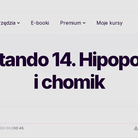
zędzia
E-booki
Premium
Moje kursy
tando 14. Hipop
i chomik
00:00
/
00:45