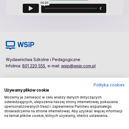
Wydawnictwa Szkolne i Pedagogiczne
Infolinia:
801 220 555
, e-mail:
wsip@wsip.com.pl
Polityka cookies
Polityka cookies
Pierwsze kroki
Używamy plików cookie
Dane osobowe
Kontakt
Możemy je zamieścić w celu analizy danych dotyczących
Regulamin
Sklep
odwiedzających, ulepszenia naszej strony internetowej, pokazania
spersonalizowanych treści i zapewnienia Państwu wspaniałego
doświadczenia na stronie internetowej. Aby uzyskać więcej informacji
na temat plików cookie, których używamy, otwórz ustawienia.
Copyright © 2026 Wydawnictwa Szkolne i Pedagogiczne
Spółka Akcyjna