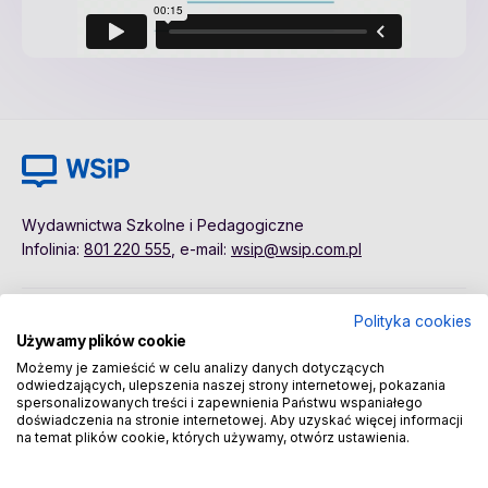
Wydawnictwa Szkolne i Pedagogiczne
Infolinia:
801 220 555
, e-mail:
wsip@wsip.com.pl
Polityka cookies
Polityka cookies
Pierwsze kroki
Używamy plików cookie
Dane osobowe
Kontakt
Możemy je zamieścić w celu analizy danych dotyczących
Regulamin
Sklep
odwiedzających, ulepszenia naszej strony internetowej, pokazania
spersonalizowanych treści i zapewnienia Państwu wspaniałego
doświadczenia na stronie internetowej. Aby uzyskać więcej informacji
na temat plików cookie, których używamy, otwórz ustawienia.
Copyright © 2026 Wydawnictwa Szkolne i Pedagogiczne
Spółka Akcyjna