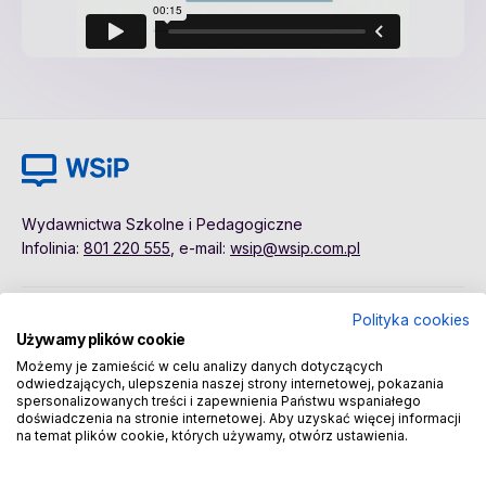
Wydawnictwa Szkolne i Pedagogiczne
Infolinia:
801 220 555
, e-mail:
wsip@wsip.com.pl
Polityka cookies
Polityka cookies
Pierwsze kroki
Używamy plików cookie
Dane osobowe
Kontakt
Możemy je zamieścić w celu analizy danych dotyczących
Regulamin
Sklep
odwiedzających, ulepszenia naszej strony internetowej, pokazania
spersonalizowanych treści i zapewnienia Państwu wspaniałego
doświadczenia na stronie internetowej. Aby uzyskać więcej informacji
na temat plików cookie, których używamy, otwórz ustawienia.
Copyright © 2026 Wydawnictwa Szkolne i Pedagogiczne
Spółka Akcyjna