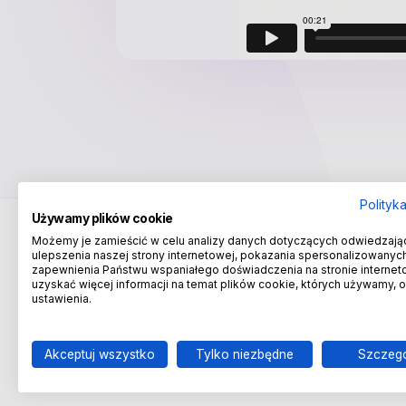
Polityk
Używamy plików cookie
Możemy je zamieścić w celu analizy danych dotyczących odwiedzają
ulepszenia naszej strony internetowej, pokazania spersonalizowanych 
zapewnienia Państwu wspaniałego doświadczenia na stronie internet
uzyskać więcej informacji na temat plików cookie, których używamy, 
ustawienia.
Wydawnictwa Szkolne i Pedagogiczne
Infolinia:
801 220 555
, e-mail:
wsip@wsip.com.pl
Akceptuj wszystko
Tylko niezbędne
Szczeg