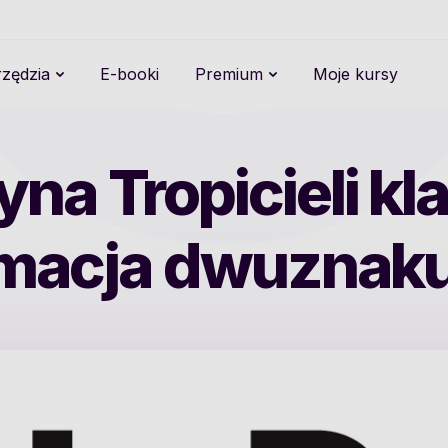
zędzia
E-booki
Premium
Moje kursy
na Tropicieli kla
macja dwuznak