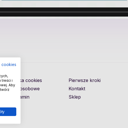
a cookies
cych,
Polityka cookies
Pierwsze kroki
treści i
owej. Aby
Dane osobowe
Kontakt
otwórz
Regulamin
Sklep
óły