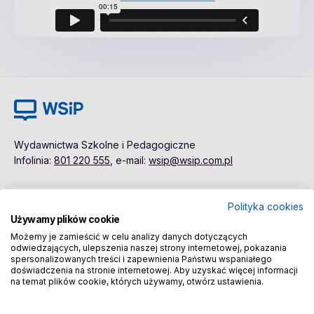
Wydawnictwa Szkolne i Pedagogiczne
Infolinia:
801 220 555
, e-mail:
wsip@wsip.com.pl
Polityka cookies
Polityka cookies
Pierwsze kroki
Używamy plików cookie
Dane osobowe
Kontakt
Możemy je zamieścić w celu analizy danych dotyczących
Regulamin
Sklep
odwiedzających, ulepszenia naszej strony internetowej, pokazania
spersonalizowanych treści i zapewnienia Państwu wspaniałego
doświadczenia na stronie internetowej. Aby uzyskać więcej informacji
na temat plików cookie, których używamy, otwórz ustawienia.
Copyright © 2026 Wydawnictwa Szkolne i Pedagogiczne
Spółka Akcyjna