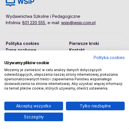
Wydawnictwa Szkolne i Pedagogiczne
Infolinia:
801 220 555
, e-mail:
wsip@wsip.com.pl
Polityka cookies
Pierwsze kroki
Dane osobowe
Kontakt
Regulamin
Sklep
Polityka cookies
Używamy plików cookie
Możemy je zamieścić w celu analizy danych dotyczących
odwiedzających, ulepszenia naszej strony internetowej, pokazania
Copyright © 2026 Wydawnictwa Szkolne i Pedagogiczne
spersonalizowanych treści i zapewnienia Państwu wspaniałego
Spółka Akcyjna
doświadczenia na stronie internetowej. Aby uzyskać więcej informacji
na temat plików cookie, których używamy, otwórz ustawienia.
Akceptuj wszystko
Tylko niezbędne
Szczegóły