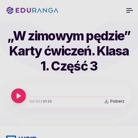
„W zimowym pędzie”
Karty ćwiczeń. Klasa
1. Część 3
Pobierz
00:00
/
01:33