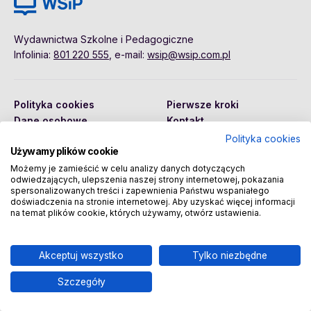
Wydawnictwa Szkolne i Pedagogiczne
Infolinia:
801 220 555
, e-mail:
wsip@wsip.com.pl
Polityka cookies
Pierwsze kroki
Dane osobowe
Kontakt
Regulamin
Sklep
Polityka cookies
Używamy plików cookie
Możemy je zamieścić w celu analizy danych dotyczących
odwiedzających, ulepszenia naszej strony internetowej, pokazania
Copyright © 2026 Wydawnictwa Szkolne i Pedagogiczne
spersonalizowanych treści i zapewnienia Państwu wspaniałego
Spółka Akcyjna
doświadczenia na stronie internetowej. Aby uzyskać więcej informacji
na temat plików cookie, których używamy, otwórz ustawienia.
Akceptuj wszystko
Tylko niezbędne
Szczegóły