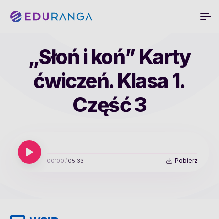
„Słoń i koń” Karty
ćwiczeń. Klasa 1.
Część 3
Pobierz
00:00
/
05:33