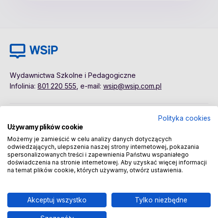
Wydawnictwa Szkolne i Pedagogiczne
Infolinia:
801 220 555
, e-mail:
wsip@wsip.com.pl
Polityka cookies
Polityka cookies
Pierwsze kroki
Używamy plików cookie
Dane osobowe
Kontakt
Możemy je zamieścić w celu analizy danych dotyczących
Regulamin
Sklep
odwiedzających, ulepszenia naszej strony internetowej, pokazania
spersonalizowanych treści i zapewnienia Państwu wspaniałego
doświadczenia na stronie internetowej. Aby uzyskać więcej informacji
na temat plików cookie, których używamy, otwórz ustawienia.
Copyright © 2026 Wydawnictwa Szkolne i Pedagogiczne
Spółka Akcyjna
Akceptuj wszystko
Tylko niezbędne