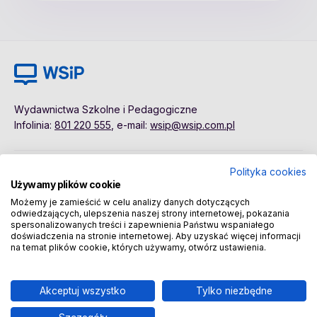
Wydawnictwa Szkolne i Pedagogiczne
Infolinia:
801 220 555
, e-mail:
wsip@wsip.com.pl
Polityka cookies
Polityka cookies
Pierwsze kroki
Używamy plików cookie
Dane osobowe
Kontakt
Możemy je zamieścić w celu analizy danych dotyczących
Regulamin
Sklep
odwiedzających, ulepszenia naszej strony internetowej, pokazania
spersonalizowanych treści i zapewnienia Państwu wspaniałego
doświadczenia na stronie internetowej. Aby uzyskać więcej informacji
na temat plików cookie, których używamy, otwórz ustawienia.
Copyright © 2026 Wydawnictwa Szkolne i Pedagogiczne
Spółka Akcyjna
Akceptuj wszystko
Tylko niezbędne