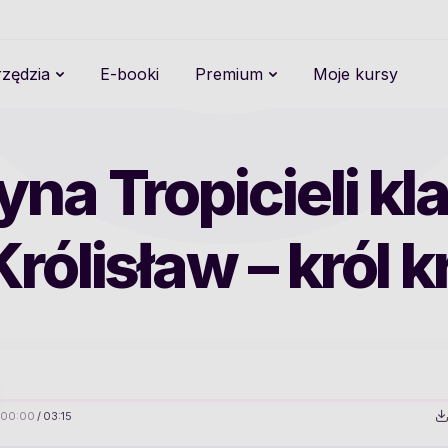
zędzia
E-booki
Premium
Moje kursy
na Tropicieli kla
rólisław – król 
00:00
/
03:15