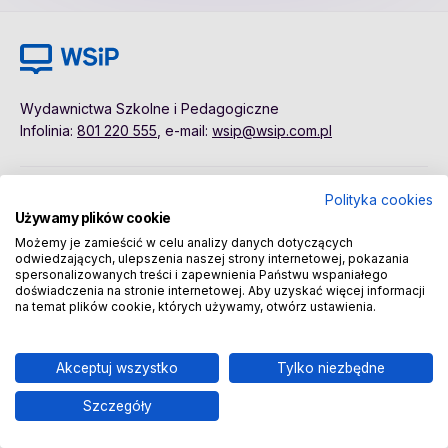
Wydawnictwa Szkolne i Pedagogiczne
Infolinia:
801 220 555
, e-mail:
wsip@wsip.com.pl
Polityka cookies
Polityka cookies
Pierwsze kroki
Używamy plików cookie
Dane osobowe
Kontakt
Możemy je zamieścić w celu analizy danych dotyczących
Regulamin
Sklep
odwiedzających, ulepszenia naszej strony internetowej, pokazania
spersonalizowanych treści i zapewnienia Państwu wspaniałego
doświadczenia na stronie internetowej. Aby uzyskać więcej informacji
na temat plików cookie, których używamy, otwórz ustawienia.
Copyright © 2026 Wydawnictwa Szkolne i Pedagogiczne
Spółka Akcyjna
Akceptuj wszystko
Tylko niezbędne
Szczegóły