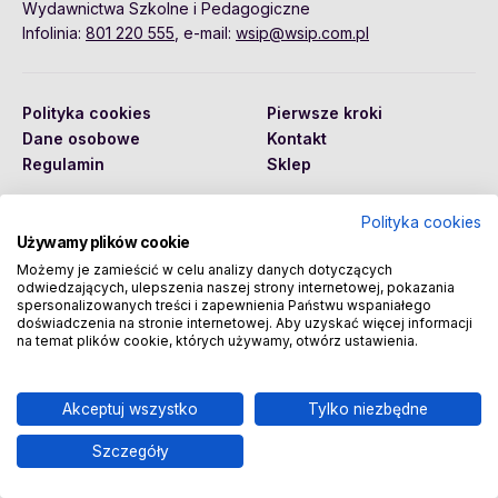
Wydawnictwa Szkolne i Pedagogiczne
Infolinia:
801 220 555
, e-mail:
wsip@wsip.com.pl
Polityka cookies
Pierwsze kroki
Dane osobowe
Kontakt
Regulamin
Sklep
Polityka cookies
Używamy plików cookie
Copyright © 2026 Wydawnictwa Szkolne i Pedagogiczne
Spółka Akcyjna
Możemy je zamieścić w celu analizy danych dotyczących
odwiedzających, ulepszenia naszej strony internetowej, pokazania
spersonalizowanych treści i zapewnienia Państwu wspaniałego
doświadczenia na stronie internetowej. Aby uzyskać więcej informacji
na temat plików cookie, których używamy, otwórz ustawienia.
Akceptuj wszystko
Tylko niezbędne
Szczegóły