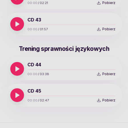
Pobierz
00:00
/
02:21
CD 43
Pobierz
00:00
/
01:57
Trening sprawności językowych
CD 44
Pobierz
00:00
/
03:38
CD 45
Pobierz
00:00
/
02:47