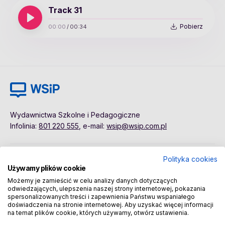
Track 31
Pobierz
00:00
/
00:34
Wydawnictwa Szkolne i Pedagogiczne
Infolinia:
801 220 555
, e-mail:
wsip@wsip.com.pl
Polityka cookies
Polityka cookies
Pierwsze kroki
Używamy plików cookie
Dane osobowe
Kontakt
Możemy je zamieścić w celu analizy danych dotyczących
Regulamin
Sklep
odwiedzających, ulepszenia naszej strony internetowej, pokazania
spersonalizowanych treści i zapewnienia Państwu wspaniałego
doświadczenia na stronie internetowej. Aby uzyskać więcej informacji
na temat plików cookie, których używamy, otwórz ustawienia.
Copyright © 2026 Wydawnictwa Szkolne i Pedagogiczne