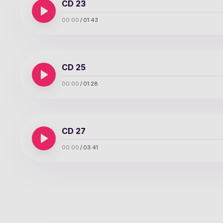
CD 23
00:00
/
01:43
CD 25
00:00
/
01:28
CD 27
00:00
/
03:41