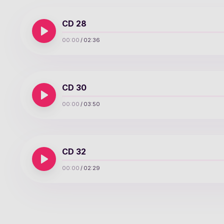
CD 28
00:00
/
02:36
CD 30
00:00
/
03:50
CD 32
00:00
/
02:29