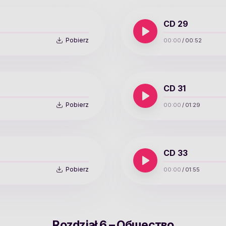
CD 29
Pobierz
00:00
/
00:52
CD 31
Pobierz
00:00
/
01:29
CD 33
Pobierz
00:00
/
01:55
Rozdział 6 – Общество