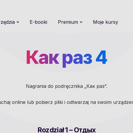
zędzia
E-booki
Premium
Moje kursy
Как раз 4
Nagrania do podręcznika „Как раз”.
uchaj online lub pobierz pliki i odtwarzaj na swoim urządzen
Rozdział 1 – Отдых