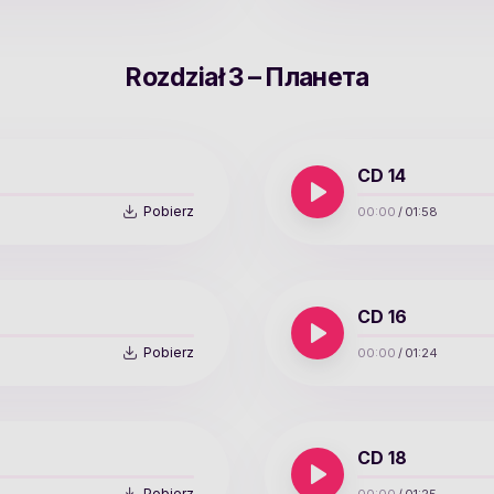
Rozdział 3 – Планета
CD 14
Pobierz
00:00
/
01:58
CD 16
Pobierz
00:00
/
01:24
CD 18
Pobierz