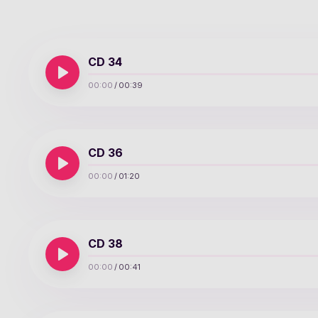
CD 34
00:00
/
00:39
CD 36
00:00
/
01:20
CD 38
00:00
/
00:41