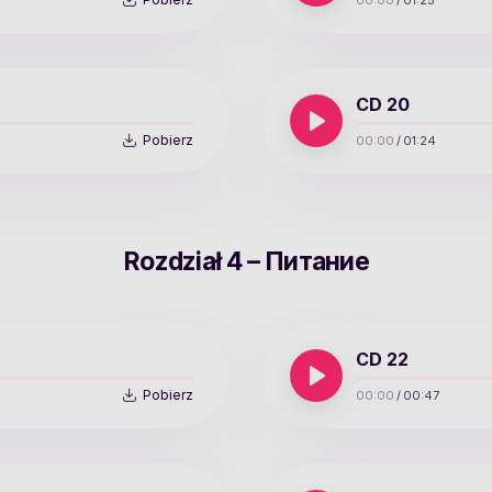
00:00
/
01:25
CD 20
Pobierz
00:00
/
01:24
Rozdział 4 – Питание
CD 22
Pobierz
00:00
/
00:47