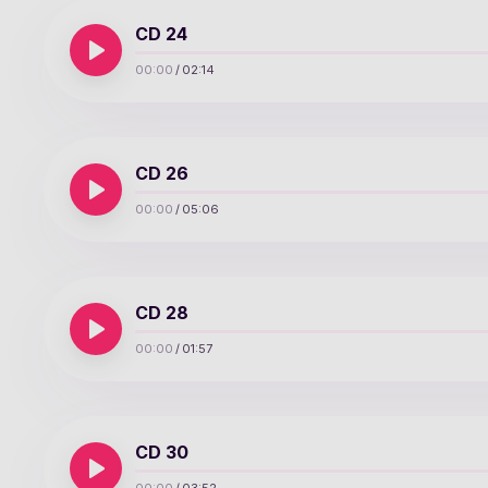
CD 24
00:00
/
02:14
CD 26
00:00
/
05:06
CD 28
00:00
/
01:57
CD 30