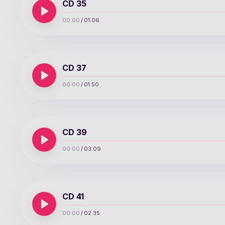
CD 35
00:00
/
01:06
CD 37
00:00
/
01:50
CD 39
00:00
/
03:09
CD 41
00:00
/
02:35