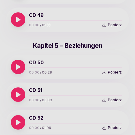
CD 49
Pobierz
00:00
/
01:33
Kapitel 5 – Beziehungen
CD 50
Pobierz
00:00
/
00:29
CD 51
Pobierz
00:00
/
03:08
CD 52
Pobierz
00:00
/
01:09