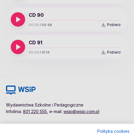
CD 90
Pobierz
00:00
/
00:48
CD 91
Pobierz
00:00
/
01:14
Wydawnictwa Szkolne i Pedagogiczne
Infolinia:
801 220 555
, e-mail:
wsip@wsip.com.pl
Polityka cookies
Polityka cookies
Pierwsze kroki