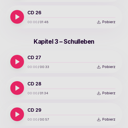
CD 26
Pobierz
00:00
/
01:48
Kapitel 3 – Schulleben
CD 27
Pobierz
00:00
/
00:33
CD 28
Pobierz
00:00
/
01:34
CD 29
Pobierz
00:00
/
00:57