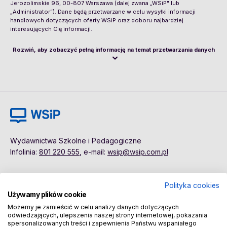
Jerozolimskie 96, 00-807 Warszawa (dalej zwana „WSiP" lub
„Administrator”). Dane będą przetwarzane w celu wysyłki informacji
handlowych dotyczących oferty WSiP oraz doboru najbardziej
interesujących Cię informacji.
Rozwiń, aby zobaczyć pełną informację na temat przetwarzania danych
Wydawnictwa Szkolne i Pedagogiczne
Infolinia:
801 220 555
, e-mail:
wsip@wsip.com.pl
Polityka cookies
Polityka cookies
Pierwsze kroki
Używamy plików cookie
Dane osobowe
Kontakt
Możemy je zamieścić w celu analizy danych dotyczących
Regulamin
Sklep
odwiedzających, ulepszenia naszej strony internetowej, pokazania
spersonalizowanych treści i zapewnienia Państwu wspaniałego