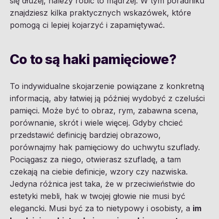
się dłużej, należy robić to mądrzej. W tym poradniku
znajdziesz kilka praktycznych wskazówek, które
pomogą ci lepiej kojarzyć i zapamiętywać.
Co to są haki pamięciowe?
To indywidualne skojarzenie powiązane z konkretną
informacją, aby łatwiej ją później wydobyć z czeluści
pamięci. Może być to obraz, rym, zabawna scena,
porównanie, skrót i wiele więcej. Gdyby chcieć
przedstawić definicję bardziej obrazowo,
porównajmy hak pamięciowy do uchwytu szuflady.
Pociągasz za niego, otwierasz szufladę, a tam
czekają na ciebie definicje, wzory czy nazwiska.
Jedyna różnica jest taka, że w przeciwieństwie do
estetyki mebli, hak w twojej głowie nie musi być
elegancki. Musi być za to nietypowy i osobisty, a
im