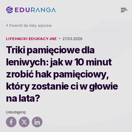
Powrót do listy wpisów
LIFEHACKI EDUKACYJNE
27.03.2026
Triki pamięciowe dla
leniwych: jak w 10 minut
zrobić hak pamięciowy,
który zostanie ci w głowie
na lata?
Udostępnij: