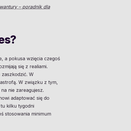
antury – poradnik dla
res?
e, a pokusa wzięcia czegoś
zmijają się z realiami.
u zaszkodzić. W
tastrofą. W związku z tym,
 na nie zareagujesz.
mowi adaptować się do
u kilku tygodni
łeś stosowania minimum