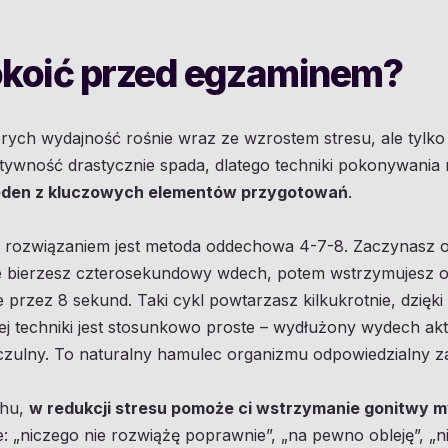
okoić przed egzaminem?
których wydajność rośnie wraz ze wzrostem stresu, ale ty
tywność drastycznie spada, dlatego techniki pokonywania 
eden z kluczowych elementów przygotowań
.
m rozwiązaniem jest metoda oddechowa 4-7-8. Zaczynasz 
ie bierzesz czterosekundowy wdech, potem wstrzymujesz 
przez 8 sekund. Taki cykl powtarzasz kilkukrotnie, dzięk
 tej techniki jest stosunkowo proste – wydłużony wydech ak
czulny. To naturalny hamulec organizmu odpowiedzialny za
chu,
w redukcji stresu pomoże ci wstrzymanie gonitwy m
 „niczego nie rozwiążę poprawnie”, „na pewno obleję”, „nie