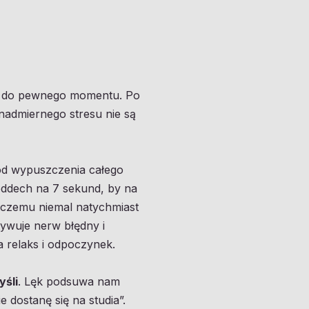
lko do pewnego momentu. Po
nadmiernego stresu nie są
od wypuszczenia całego
oddech na 7 sekund, by na
i czemu niemal natychmiast
tywuje nerw błędny i
 relaks i odpoczynek.
yśli
. Lęk podsuwa nam
 dostanę się na studia”.