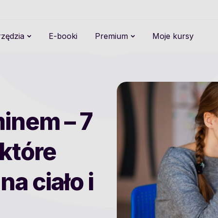
zędzia
E-booki
Premium
Moje kursy
inem – 7
 które
a ciało i