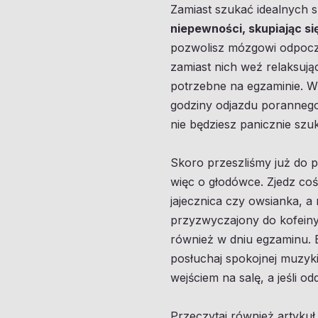
Zamiast szukać idealnych s
niepewności, skupiając się
pozwolisz mózgowi odpoczą
zamiast nich weź relaksując
potrzebne na egzaminie. Wł
godziny odjazdu porannego
nie będziesz panicznie szu
Skoro przeszliśmy już do 
więc o głodówce. Zjedz coś
jajecznica czy owsianka, a 
przyzwyczajony do kofeiny,
również w dniu egzaminu. 
posłuchaj spokojnej muzyki
wejściem na salę, a jeśli o
Przeczytaj również artyku