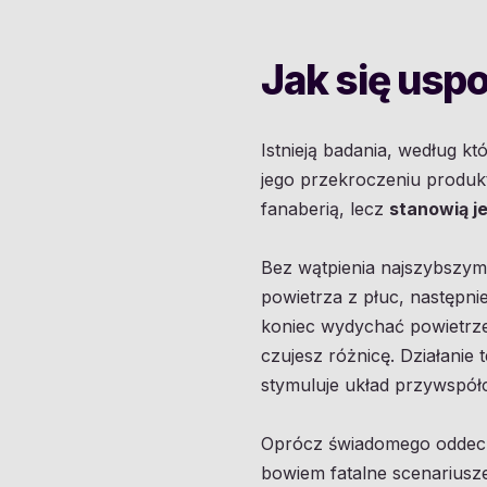
Jak się usp
Istnieją badania, według 
jego przekroczeniu produk
fanaberią, lecz
stanowią j
Bez wątpienia najszybszy
powietrza z płuc, następn
koniec wydychać powietrze 
czujesz różnicę. Działanie
stymuluje układ przywspół
Oprócz świadomego odde
bowiem fatalne scenariusze: