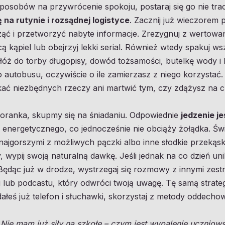
posobów na przywrócenie spokoju, postaraj się go nie tra
 na rutynie i rozsądnej logistyce
. Zacznij już wieczorem 
ć i przetworzyć nabyte informacje. Zrezygnuj z wertowan
ą kąpiel lub obejrzyj lekki serial. Również wtedy spakuj ws
óż do torby długopisy, dowód tożsamości, butelkę wody i 
 autobusu, oczywiście o ile zamierzasz z niego korzystać
kać niezbędnych rzeczy ani martwić tym, czy zdążysz na c
poranka, skupmy się na śniadaniu. Odpowiednie
jedzenie j
 energetycznego, co jednocześnie nie obciąży żołądka. Św
najgorszymi z możliwych pączki albo inne słodkie przekąski.
 wypij swoją naturalną dawkę. Jeśli jednak na co dzień uni
Będąc już w drodze, wystrzegaj się rozmowy z innymi zest
 lub podcastu, który odwróci twoją uwagę. Tę samą strateg
ddałeś już telefon i słuchawki, skorzystaj z metody oddech
ł
Nie mam już siły na szkołę – czym jest wypalenie uczniowsk