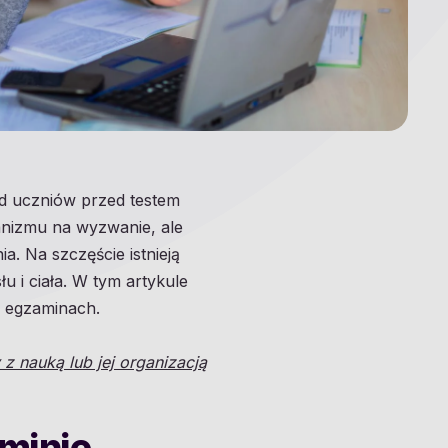
od uczniów przed testem
ganizmu na wyzwanie, ale
a. Na szczęście istnieją
u i ciała. W tym artykule
a egzaminach.
z nauką lub jej organizacją
minie