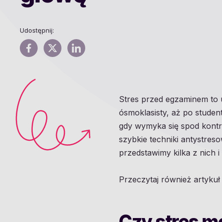
Udostępnij:
Stres przed egzaminem to 
ósmoklasisty, aż po studen
gdy wymyka się spod kontro
szybkie techniki antystres
przedstawimy kilka z nich 
Przeczytaj również artyku
Czy stres m