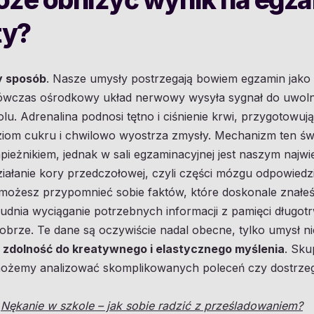
ty?
y sposób
. Nasze umysły postrzegają bowiem egzamin jako 
 Wówczas ośrodkowy układ nerwowy wysyła sygnał do uwol
olu. Adrenalina podnosi tętno i ciśnienie krwi, przygotowują
ziom cukru i chwilowo wyostrza zmysły. Mechanizm ten świ
pieżnikiem, jednak w sali egzaminacyjnej jest naszym naj
ałanie kory przedczołowej, czyli części mózgu odpowiedzia
e możesz przypomnieć sobie faktów, które doskonale znałe
udnia wyciąganie potrzebnych informacji z pamięci długotrw
obrze. Te dane są oczywiście nadal obecne, tylko umysł nie
 zdolność do kreatywnego i elastycznego myślenia
. Sku
 możemy analizować skomplikowanych poleceń czy dostrze
ł
Nękanie w szkole – jak sobie radzić z prześladowaniem?