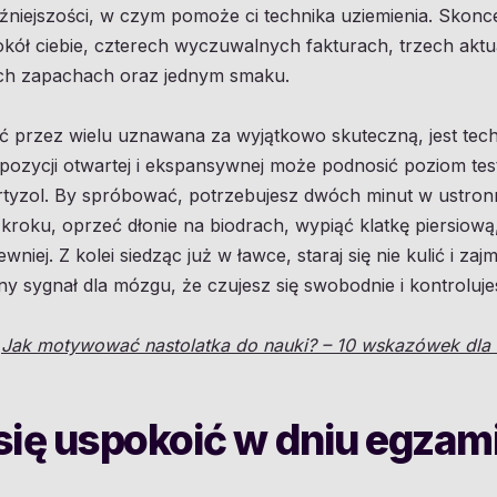
źniejszości, w czym pomoże ci technika uziemienia. Skoncen
ół ciebie, czterech wyczuwalnych fakturach, trzech aktu
ch zapachach oraz jednym smaku.
ć przez wielu uznawana za wyjątkowo skuteczną, jest tech
pozycji otwartej i ekspansywnej może podnosić poziom tes
ortyzol. By spróbować, potrzebujesz dwóch minut w ustr
kroku, oprzeć dłonie na biodrach, wypiąć klatkę piersiową
iej. Z kolei siedząc już w ławce, staraj się nie kulić i zajm
jny sygnał dla mózgu, że czujesz się swobodnie i kontroluje
ł
Jak motywować nastolatka do nauki? – 10 wskazówek dla
się uspokoić w dniu egzam