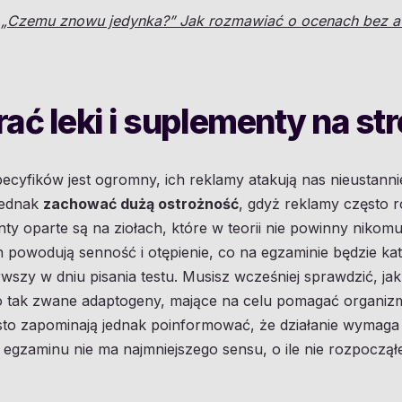
ł
„Czemu znowu jedynka?” Jak rozmawiać o ocenach bez aw
ać leki i suplementy na st
cyfików jest ogromny, ich reklamy atakują nas nieustanni
 jednak
zachować dużą ostrożność
, gdyż reklamy często ro
ty oparte są na ziołach, które w teorii nie powinny nikom
h powodują senność i otępienie, co na egzaminie będzie ka
erwszy w dniu pisania testu. Musisz wcześniej sprawdzić, jak
o tak zwane adaptogeny, mające na celu pomagać organiz
sto zapominają jednak poinformować, że działanie wymaga t
 egzaminu nie ma najmniejszego sensu, o ile nie rozpoczą