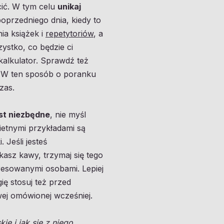
cić. W tym celu
unikaj
poprzedniego dnia, kiedy to
ia książek i
repetytoriów
, a
zystko, co będzie ci
kalkulator. Sprawdź też
. W ten sposób o poranku
zas.
est niezbędne
, nie myśl
ietnymi przykładami są
 Jeśli jesteś
kasz kawy, trzymaj się tego
resowanymi osobami. Lepiej
ię stosuj też przed
owej omówionej wcześniej.
ie i jak się z niego