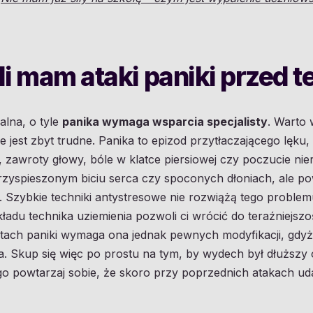
śli mam ataki paniki przed 
alna, o tyle
panika wymaga wsparcia specjalisty
. Warto 
ie jest zbyt trudne. Panika to epizod przytłaczającego lęku
, zawroty głowy, bóle w klatce piersiowej czy poczucie nier
przyspieszonym biciu serca czy spoconych dłoniach, ale 
 Szybkie techniki antystresowe nie rozwiążą tego problem
ładu technika uziemienia pozwoli ci wrócić do teraźniejszo
ach paniki wymaga ona jednak pewnych modyfikacji, gdyż
a. Skup się więc po prostu na tym, by wydech był dłuższy
ego powtarzaj sobie, że skoro przy poprzednich atakach udał