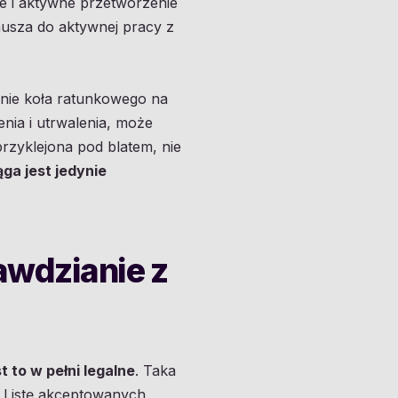
ie i aktywne przetworzenie
musza do aktywnej pracy z
enie koła ratunkowego na
enia i utrwalenia, może
przyklejona pod blatem, nie
ąga jest jedynie
awdzianie z
st to w pełni legalne
. Taka
. Listę akceptowanych