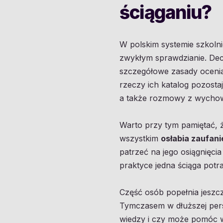
ściąganiu?
W polskim systemie szkolnic
zwykłym sprawdzianie. Dec
szczegółowe zasady ocenia
rzeczy ich katalog pozosta
a także rozmowy z wychow
Warto przy tym pamiętać, 
wszystkim
osłabia zaufani
patrzeć na jego osiągnięci
praktyce jedna ściąga potra
Część osób popełnia jeszcz
Tymczasem w dłuższej pers
wiedzy i czy może pomóc w 