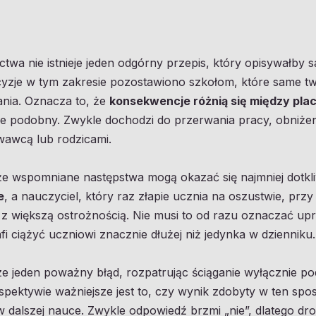
twa nie istnieje jeden odgórny przepis, który opisywałby s
yzje w tym zakresie pozostawiono szkołom, które same tw
nia. Oznacza to, że
konsekwencje różnią się między pl
je podobny. Zwykle dochodzi do przerwania pracy, obniżen
awcą lub rodzicami.
że wspomniane następstwa mogą okazać się najmniej dotkli
e
, a nauczyciel, który raz złapie ucznia na oszustwie, prz
a z większą ostrożnością. Nie musi to od razu oznaczać up
fi ciążyć uczniowi znacznie dłużej niż jedynka w dzienniku.
e jeden poważny błąd, rozpatrując ściąganie wyłącznie pod
pektywie ważniejsze jest to, czy wynik zdobyty w ten sp
dalszej nauce. Zwykle odpowiedź brzmi „nie”, dlatego drog