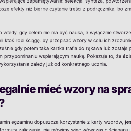
 wspierające zapamiętywanie: selekcja, synteza, powtórzen
psze efekty niż bierne czytanie treści z
podręcznika
, bo z
ro wtedy, gdy celem nie ma być nauka, a wyłącznie stworz
li ktoś robi ściągę, by przepisać wzory w celu ich zrozumi
ześnie gdy potem taka kartka trafia do rękawa lub zostaje 
przypominaniu wspierającym naukę. Pokazuje to, że
ści
 wykorzystania zależy już od konkretnego ucznia.
egalnie mieć wzory na spr
?
ulamin egzaminu dopuszcza korzystanie z karty wzorów,
je
formuły zaliczenia, nie mówimy więc wówczas o ściąganiu