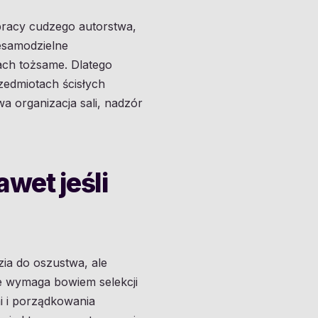
 pracy cudzego autorstwa,
iesamodzielne
tach tożsame. Dlatego
zedmiotach ścisłych
 organizacja sali, nadzór
wet jeśli
dzia do oszustwa, ale
e wymaga bowiem selekcji
mi i porządkowania