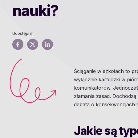
nauki?
Udostępnij:
Ściąganie w szkołach to pr
wyłącznie karteczki w piór
komunikatorów. Jednocześn
złamania zasad. Dochodzą d
debata o konsekwencjach śc
Jakie są ty