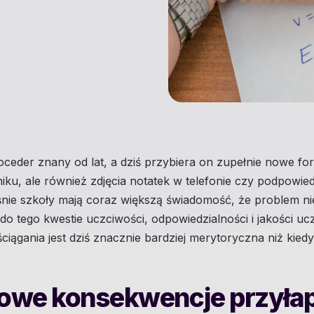
oceder znany od lat, a dziś przybiera on zupełnie nowe fo
niku, ale również zdjęcia notatek w telefonie czy podpowie
ie szkoły mają coraz większą świadomość, że problem ni
o tego kwestie uczciwości, odpowiedzialności i jakości ucz
iągania jest dziś znacznie bardziej merytoryczna niż kiedy
powe konsekwencje przyłap