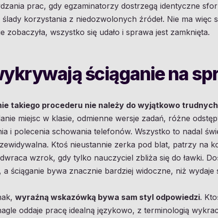
dzania prac, gdy egzaminatorzy dostrzegą identyczne sfo
o ślady korzystania z niedozwolonych źródeł. Nie ma więc
nie zobaczyła, wszystko się udało i sprawa jest zamknięta.
wykrywają ściąganie na sp
nie takiego procederu nie należy do wyjątkowo trudny
elanie miejsc w klasie, odmienne wersje zadań, różne odstę
a i polecenia schowania telefonów. Wszystko to nadal świe
zewidywalna. Ktoś nieustannie zerka pod blat, patrzy na k
dwraca wzrok, gdy tylko nauczyciel zbliża się do ławki. 
a ściąganie bywa znacznie bardziej widoczne, niż wydaje 
nak,
wyraźną wskazówką bywa sam styl odpowiedzi
. Kto
nagle oddaje pracę idealną językowo, z terminologią wykr