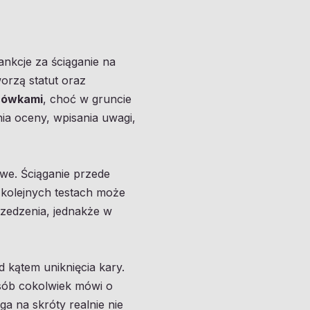
ankcje za ściąganie na
orzą statut oraz
acówkami
, choć w gruncie
ia oceny, wpisania uwagi,
we. Ściąganie przede
y kolejnych testach może
rzedzenia, jednakże w
 kątem uniknięcia kary.
osób cokolwiek mówi o
a na skróty realnie nie