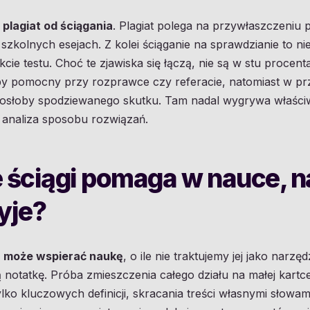
 plagiat od ściągania
. Plagiat polega na przywłaszczeniu
szkolnych esejach. Z kolei ściąganie na sprawdzianie to n
cie testu. Choć te zjawiska się łączą, nie są w stu procen
by pomocny przy rozprawce czy referacie, natomiast w pr
iosłoby spodziewanego skutku. Tam nadal wygrywa właściwa
 analiza sposobu rozwiązań.
 ściągi pomaga w nauce, na
żyje?
i
może wspierać naukę
, o ile nie traktujemy jej jako narzę
otatkę. Próba zmieszczenia całego działu na małej kartc
ylko kluczowych definicji, skracania treści własnymi słowa