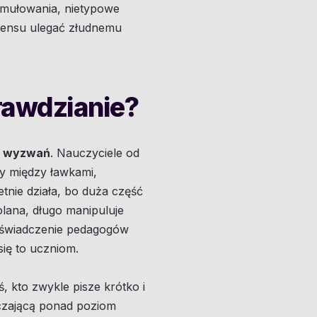
rmułowania, nietypowe
 sensu ulegać złudnemu
rawdzianie?
ch wyzwań
. Nauczyciele od
py między ławkami,
tnie działa, bo duża część
olana, długo manipuluje
Doświadczenie pedagogów
się to uczniom.
ś, kto zwykle pisze krótko i
aczającą ponad poziom