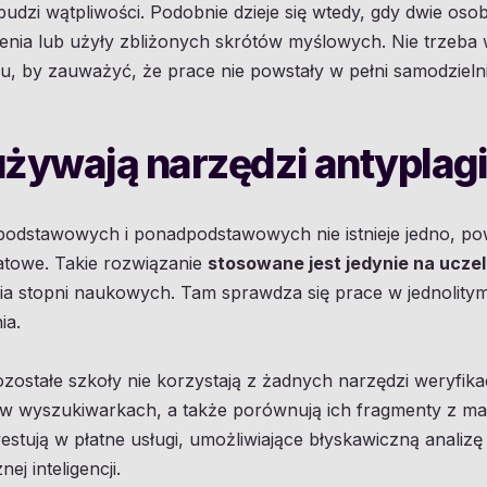
dzi wątpliwości. Podobnie dzieje się wtedy, gdy dwie oso
czenia lub użyły zbliżonych skrótów myślowych. Nie trzeb
, by zauważyć, że prace nie powstały w pełni samodzielni
używają narzędzi antypla
podstawowych i ponadpodstawowych nie istnieje jedno, 
towe. Takie rozwiązanie
stosowane jest jedynie na ucze
 stopni naukowych. Tam sprawdza się prace w jednolitym
ia.
ozostałe szkoły nie korzystają z żadnych narzędzi weryfik
 wyszukiwarkach, a także porównują ich fragmenty z mat
westują w płatne usługi, umożliwiające błyskawiczną analiz
ej inteligencji.