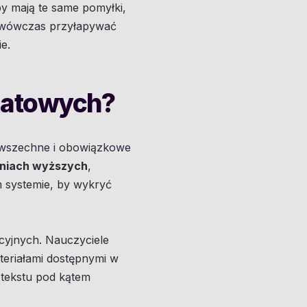
by mają te same pomyłki,
a wówczas przyłapywać
e.
giatowych?
powszechne i obowiązkowe
lniach wyższych
,
 systemie, by wykryć
acyjnych. Nauczyciele
eriałami dostępnymi w
ę tekstu pod kątem