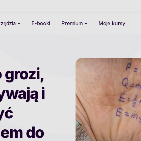
zędzia
E-booki
Premium
Moje kursy
 grozi,
ywają i
yć
iem do