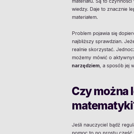
materiału. Są to czynności
wiedzy. Daje to znacznie le
materiałem.
Problem pojawia się dopie
najbliższy sprawdzian. Jeże
realnie skorzystać. Jednoc
możemy mówić o aktywnym 
narzędziem
, a sposób jej
Czy można l
matematyki
Jeśli nauczyciel bądź reg
pomoc to po prostu część 