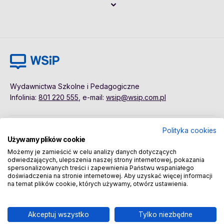
Wydawnictwa Szkolne i Pedagogiczne
Infolinia:
801 220 555
, e-mail:
wsip@wsip.com.pl
Polityka cookies
Polityka cookies
Pierwsze kroki
Używamy plików cookie
Dane osobowe
Kontakt
Możemy je zamieścić w celu analizy danych dotyczących
Regulamin
Sklep
odwiedzających, ulepszenia naszej strony internetowej, pokazania
spersonalizowanych treści i zapewnienia Państwu wspaniałego
doświadczenia na stronie internetowej. Aby uzyskać więcej informacji
na temat plików cookie, których używamy, otwórz ustawienia.
Copyright © 2026 Wydawnictwa Szkolne i Pedagogiczne
Spółka Akcyjna
Akceptuj wszystko
Tylko niezbędne