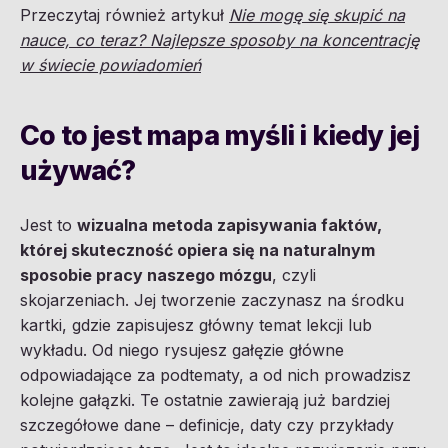
Przeczytaj również artykuł
Nie mogę się skupić na
nauce, co teraz? Najlepsze sposoby na koncentrację
w świecie powiadomień
Co to jest mapa myśli i kiedy jej
używać?
Jest to
wizualna metoda zapisywania faktów,
której skuteczność opiera się na naturalnym
sposobie pracy naszego mózgu
, czyli
skojarzeniach. Jej tworzenie zaczynasz na środku
kartki, gdzie zapisujesz główny temat lekcji lub
wykładu. Od niego rysujesz gałęzie główne
odpowiadające za podtematy, a od nich prowadzisz
kolejne gałązki. Te ostatnie zawierają już bardziej
szczegółowe dane – definicje, daty czy przykłady