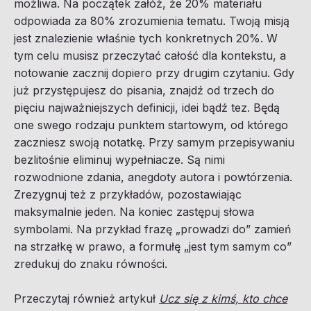
możliwa. Na początek załóż, że 20% materiału
odpowiada za 80% zrozumienia tematu. Twoją misją
jest znalezienie właśnie tych konkretnych 20%. W
tym celu musisz przeczytać całość dla kontekstu, a
notowanie zacznij dopiero przy drugim czytaniu. Gdy
już przystępujesz do pisania, znajdź od trzech do
pięciu najważniejszych definicji, idei bądź tez. Będą
one swego rodzaju punktem startowym, od którego
zaczniesz swoją notatkę. Przy samym przepisywaniu
bezlitośnie eliminuj wypełniacze. Są nimi
rozwodnione zdania, anegdoty autora i powtórzenia.
Zrezygnuj też z przykładów, pozostawiając
maksymalnie jeden. Na koniec zastępuj słowa
symbolami. Na przykład frazę „prowadzi do” zamień
na strzałkę w prawo, a formułę „jest tym samym co”
zredukuj do znaku równości.
Przeczytaj również artykuł
Ucz się z kimś, kto chce