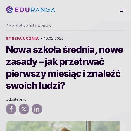
Powrót do listy wpisów
STREFA UCZNIA
10.02.2026
Nowa szkoła średnia, nowe
zasady – jak przetrwać
pierwszy miesiąc i znaleźć
swoich ludzi?
Udostępnij: