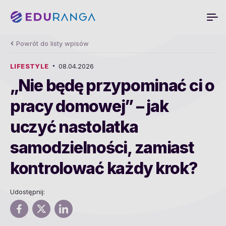
Powrót do listy wpisów
LIFESTYLE
08.04.2026
„Nie będę przypominać ci o
pracy domowej” – jak
uczyć nastolatka
samodzielności, zamiast
kontrolować każdy krok?
Udostępnij: