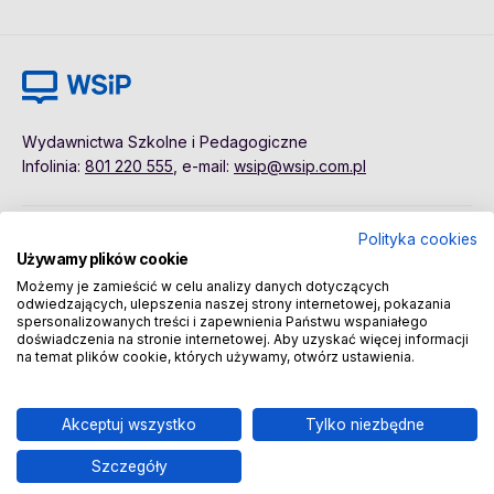
Wydawnictwa Szkolne i Pedagogiczne
Infolinia:
801 220 555
, e-mail:
wsip@wsip.com.pl
Polityka cookies
Polityka cookies
Pierwsze kroki
Używamy plików cookie
Dane osobowe
Kontakt
Możemy je zamieścić w celu analizy danych dotyczących
Regulamin
Sklep
odwiedzających, ulepszenia naszej strony internetowej, pokazania
spersonalizowanych treści i zapewnienia Państwu wspaniałego
doświadczenia na stronie internetowej. Aby uzyskać więcej informacji
na temat plików cookie, których używamy, otwórz ustawienia.
Copyright © 2026 Wydawnictwa Szkolne i Pedagogiczne
Spółka Akcyjna
Akceptuj wszystko
Tylko niezbędne
Szczegóły