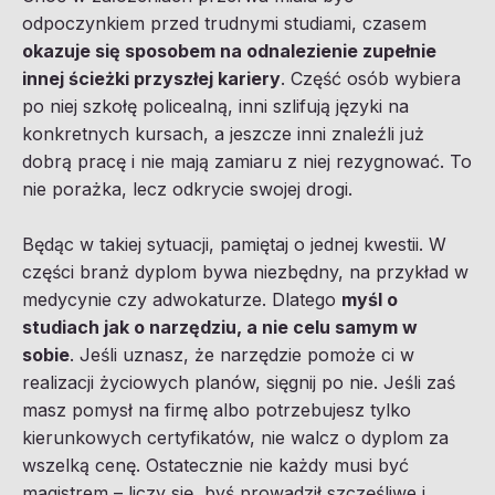
odpoczynkiem przed trudnymi studiami, czasem
okazuje się sposobem na odnalezienie zupełnie
innej ścieżki przyszłej kariery
. Część osób wybiera
po niej szkołę policealną, inni szlifują języki na
konkretnych kursach, a jeszcze inni znaleźli już
dobrą pracę i nie mają zamiaru z niej rezygnować. To
nie porażka, lecz odkrycie swojej drogi.
Będąc w takiej sytuacji, pamiętaj o jednej kwestii. W
części branż dyplom bywa niezbędny, na przykład w
medycynie czy adwokaturze. Dlatego
myśl o
studiach jak o narzędziu, a nie celu samym w
sobie
. Jeśli uznasz, że narzędzie pomoże ci w
realizacji życiowych planów, sięgnij po nie. Jeśli zaś
masz pomysł na firmę albo potrzebujesz tylko
kierunkowych certyfikatów, nie walcz o dyplom za
wszelką cenę. Ostatecznie nie każdy musi być
magistrem – liczy się, byś prowadził szczęśliwe i