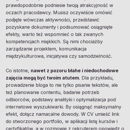
prawdopodobnie podniesie twoją atrakcyjność w
oczach pracodawcy. Musisz oczywiście omówić
podjęte wówczas aktywności, przedstawić
pozyskane dokumenty i podsumować osiągnięte
efekty, warto też wspomnieć o tak zwanych
kompetencjach miękkich. Są nimi chociażby
zarządzanie projektem, komunikacja
międzykulturowa, inicjatywa czy samodzielność.
Co istotne,
nawet z pozoru błahe i niedochodowe
zajęcia mogą być twoim atutem
. Dla przykładu,
prowadzenie bloga to nie tylko pisanie tekstów, ale
też planowanie contentu, badanie potrzeb
odbiorców, podstawy analityki i optymalizacja pod
internetowe wyszukiwarki. By osiągnąć maksymalny
efekt, dołącz namacalne dowody. W CV umieść link
do stworzonego portfolio, w aplikacji listę kursów i
certyfikatów, a w rozmowie z rekruterem opowiedz o