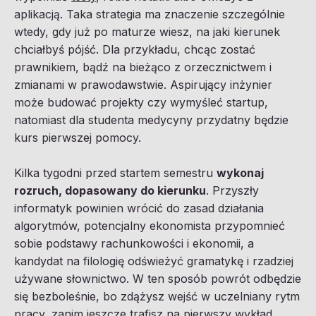
aplikacją. Taka strategia ma znaczenie szczególnie
wtedy, gdy już po maturze wiesz, na jaki kierunek
chciałbyś pójść. Dla przykładu, chcąc zostać
prawnikiem, bądź na bieżąco z orzecznictwem i
zmianami w prawodawstwie. Aspirujący inżynier
może budować projekty czy wymyśleć startup,
natomiast dla studenta medycyny przydatny będzie
kurs pierwszej pomocy.
Kilka tygodni przed startem semestru
wykonaj
rozruch, dopasowany do kierunku
. Przyszły
informatyk powinien wrócić do zasad działania
algorytmów, potencjalny ekonomista przypomnieć
sobie podstawy rachunkowości i ekonomii, a
kandydat na filologię odświeżyć gramatykę i rzadziej
używane słownictwo. W ten sposób powrót odbędzie
się bezboleśnie, bo zdążysz wejść w uczelniany rytm
pracy, zanim jeszcze trafisz na pierwszy wykład.