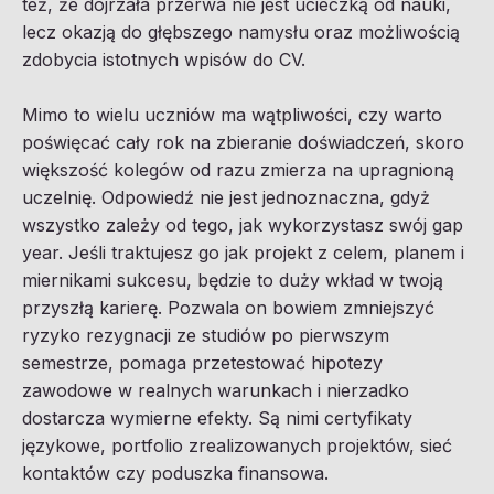
też, że dojrzała przerwa nie jest ucieczką od nauki,
lecz okazją do głębszego namysłu oraz możliwością
zdobycia istotnych wpisów do CV.
Mimo to wielu uczniów ma wątpliwości, czy warto
poświęcać cały rok na zbieranie doświadczeń, skoro
większość kolegów od razu zmierza na upragnioną
uczelnię. Odpowiedź nie jest jednoznaczna, gdyż
wszystko zależy od tego, jak wykorzystasz swój gap
year. Jeśli traktujesz go jak projekt z celem, planem i
miernikami sukcesu, będzie to duży wkład w twoją
przyszłą karierę. Pozwala on bowiem zmniejszyć
ryzyko rezygnacji ze studiów po pierwszym
semestrze, pomaga przetestować hipotezy
zawodowe w realnych warunkach i nierzadko
dostarcza wymierne efekty. Są nimi certyfikaty
językowe, portfolio zrealizowanych projektów, sieć
kontaktów czy poduszka finansowa.