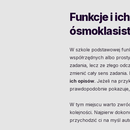
Funkcje i i
ósmoklasis
W szkole podstawowej funkc
współrzędnych albo prost
zadania, lecz ze złego odc
zmienić cały sens zadania.
ich opisów
. Jeżeli na prz
prawdopodobnie pokazuje,
W tym miejscu warto zwróci
kolejności. Najpierw dokon
przychodzić ci na myśl au