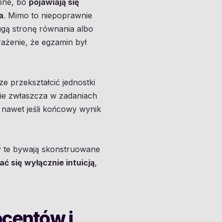
pne, bo
pojawiają się
a
. Mimo to niepoprawnie
gą stronę równania albo
rażenie, że egzamin był
e przekształcić jednostki
nie zwłaszcza w zadaniach
nawet jeśli końcowy wynik
ty te bywają skonstruowane
ć się wyłącznie intuicją
,
ocentów i