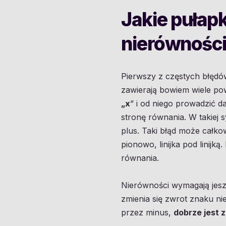
Jakie pułapk
nierównośc
Pierwszy z częstych błędów
zawierają bowiem wiele po
„x
” i od niego prowadzić 
stronę równania. W takiej 
plus. Taki błąd może całko
pionowo, linijka pod linij
równania.
Nierówności wymagają jeszc
zmienia się zwrot znaku ni
przez minus,
dobrze jest 