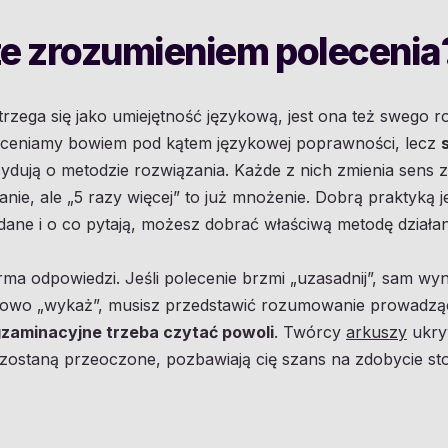
ze zrozumieniem polecenia
rzega się jako umiejętność językową, jest ona też swego r
 oceniamy bowiem pod kątem językowej poprawności, lecz
cydują o metodzie rozwiązania. Każde z nich zmienia sens z
ie, ale „5 razy więcej” to już mnożenie. Dobrą praktyką j
 dane i o co pytają, możesz dobrać właściwą metodę działan
orma odpowiedzi. Jeśli polecenie brzmi „uzasadnij”, sam wyn
słowo „wykaż”, musisz przedstawić rozumowanie prowadzą
zaminacyjne trzeba czytać powoli
. Twórcy
arkuszy
ukry
li zostaną przeoczone, pozbawiają cię szans na zdobycie 