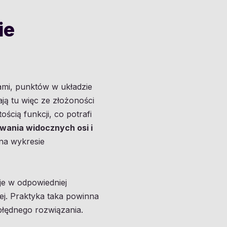
ie
ami, punktów w układzie
ą tu więc ze złożoności
ścią funkcji, co potrafi
wania widocznych osi i
 na wykresie
je w odpowiedniej
ej. Praktyka taka powinna
łędnego rozwiązania.