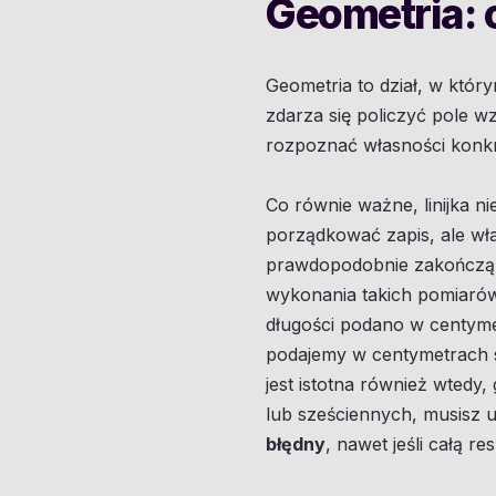
Geometria: 
Geometria to dział, w któr
zdarza się policzyć pole 
rozpoznać własności konkr
Co równie ważne, linijka n
porządkować zapis, ale wł
prawdopodobnie zakończą s
wykonania takich pomiarów.
długości podano w centyme
podajemy w centymetrach s
jest istotna również wted
lub sześciennych, musisz 
błędny
, nawet jeśli całą r