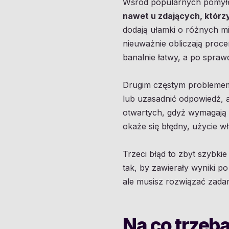
Wśród popularnych pomyłe
nawet u zdających, którz
dodają ułamki o różnych m
nieuważnie obliczają proce
banalnie łatwy, a po sprawd
Drugim częstym problemem j
lub uzasadnić odpowiedź, 
otwartych, gdyż wymagają 
okaże się błędny, użycie w
Trzeci błąd to zbyt szybk
tak, by zawierały wyniki 
ale musisz rozwiązać zada
Na co trzeb