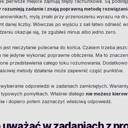
k pierwsze miejsce zajmują błędy rachunkowe. Są podstę
y rozumieją zadanie i znają poprawną metodę rozwiązani
ianownikach, mylą znaki przy przenoszeniu wyrazu na dru
nt danej liczby. Wówczas po wyjściu z sali łatwo odnieść w
zeniu okazuje się, że zgubiłeś minus albo jedno zero.
est nieczytanie polecenia do końca. Czasem trzeba jeszcz
a nie jedynie wykonać poprawne obliczenia. Ma to znacze
one przedstawienia całego toku rozumowania. Dodatkowo 
łaściwej metody działania może zapewnić część punktów.
ie wybieranie odpowiedzi w zadaniach zamkniętych. Warian
po typowych pomyłkach. Właśnie dlatego
nie możesz kierowa
nie i dopiero potem zaznaczyć właściwą odpowiedź.
a uważać w zadaniach z pr