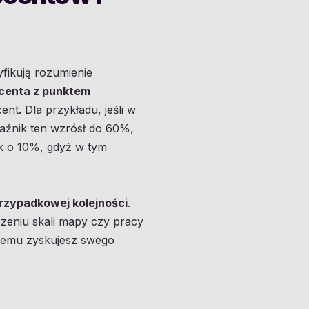
yfikują rozumienie
ocenta z punktem
nt. Dla przykładu, jeśli w
aźnik ten wzrósł do 60%,
ak o 10%, gdyż w tym
przypadkowej kolejności
.
zeniu skali mapy czy pracy
i temu zyskujesz swego