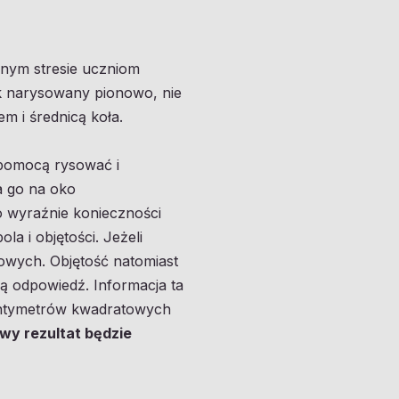
jnym stresie uczniom
k narysowany pionowo, nie
m i średnicą koła.
j pomocą rysować i
a go na oko
o wyraźnie konieczności
a i objętości. Jeżeli
owych. Objętość natomiast
ą odpowiedź. Informacja ta
centymetrów kwadratowych
wy rezultat będzie