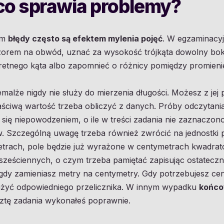
co sprawia problemy?
ym
błędy często są efektem mylenia pojęć
. W egzaminacy
wzorem na obwód, uznać za wysokość trójkąta dowolny bo
etnego kąta albo zapomnieć o różnicy pomiędzy promienie
iemalże nigdy nie służy do mierzenia długości. Możesz z je
aściwą wartość trzeba obliczyć z danych. Próby odczytani
ię niepowodzeniem, o ile w treści zadania nie zaznaczon
 Szczególną uwagę trzeba również zwrócić na jednostki pol
trach, pole będzie już wyrażone w centymetrach kwadrat
ześciennych, o czym trzeba pamiętać zapisując ostateczn
y, gdy zamieniasz metry na centymetry. Gdy potrzebujesz 
użyć odpowiedniego przelicznika. W innym wypadku
końco
esztę zadania wykonałeś poprawnie.