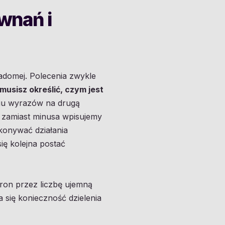
ównań i
adomej. Polecenia zwykle
usisz określić, czym jest
niu wyrazów na drugą
d zamiast minusa wpisujemy
ykonywać działania
ię kolejna postać
tron przez liczbę ujemną
 się konieczność dzielenia