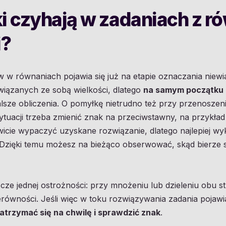
i czyhają w zadaniach z r
i?
 w równaniach pojawia się już na etapie oznaczania niewi
wiązanych ze sobą wielkości, dlatego
na samym początku m
dalsze obliczenia. O pomyłkę nietrudno też przy przenosze
sytuacji trzeba zmienić znak na przeciwstawny, na przykła
wicie wypaczyć uzyskane rozwiązanie, dlatego najlepiej w
ką. Dzięki temu możesz na bieżąco obserwować, skąd bierze s
ze jednej ostrożności: przy mnożeniu lub dzieleniu obu s
erówności. Jeśli więc w toku rozwiązywania zadania pojawia
zatrzymać się na chwilę i sprawdzić znak
.