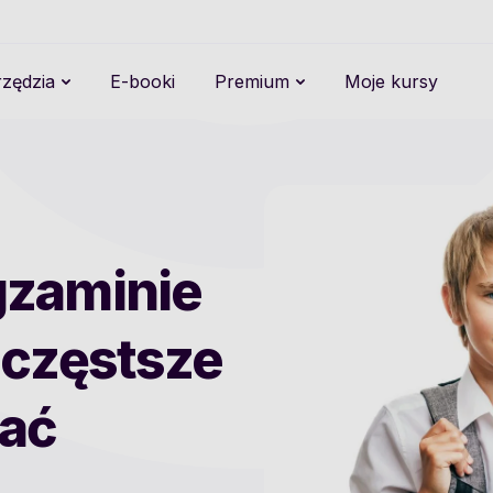
zędzia
E-booki
Premium
Moje kursy
gzaminie
jczęstsze
kać