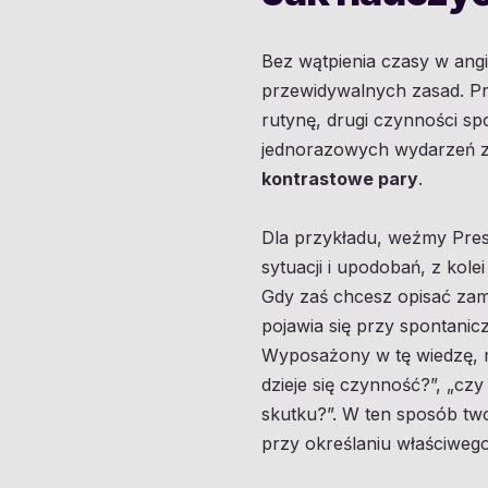
Bez wątpienia czasy w angi
przewidywalnych zasad. Pr
rutynę, drugi czynności sp
jednorazowych wydarzeń z 
kontrastowe pary
.
Dla przykładu, weźmy Pres
sytuacji i upodobań, z kole
Gdy zaś chcesz opisać zami
pojawia się przy spontanic
Wyposażony w tę wiedzę, m
dzieje się czynność?”, „cz
skutku?”. W ten sposób two
przy określaniu właściwego