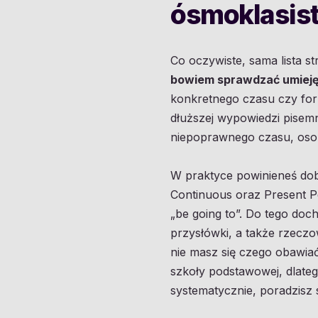
ósmoklasis
Co oczywiste, sama lista 
bowiem sprawdzać umiejęt
konkretnego czasu czy for
dłuższej wypowiedzi pisemn
niepoprawnego czasu, osob
W praktyce powinieneś dob
Continuous oraz Present Per
„be going to”. Do tego doc
przysłówki, a także rzeczow
nie masz się czego obawia
szkoły podstawowej, dlatego 
systematycznie, poradzisz s