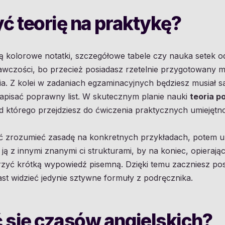
ć teorię na praktykę?
ą kolorowe notatki, szczegółowe tabele czy nauka setek o
rawczości, bo przecież posiadasz rzetelnie przygotowany m
ia. Z kolei w zadaniach egzaminacyjnych będziesz musiał s
napisać poprawny list. W skutecznym planie nauki
teoria p
od którego przejdziesz do ćwiczenia praktycznych umiejętno
zrozumieć zasadę na konkretnych przykładach, potem użyj
ją z innymi znanymi ci strukturami, by na koniec, opierając
rzyć krótką wypowiedź pisemną. Dzięki temu zaczniesz po
st widzieć jedynie sztywne formuły z podręcznika.
 się czasów angielskich?