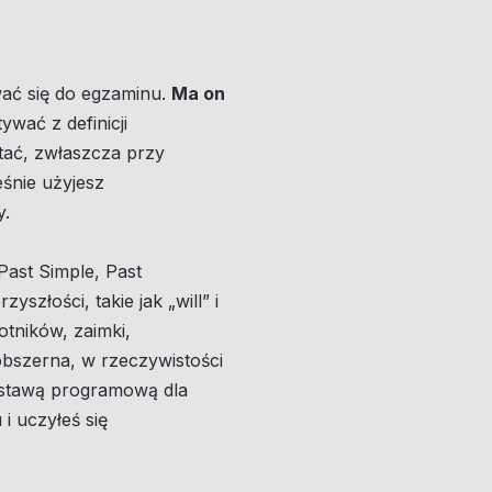
wać się do egzaminu.
Ma on
tywać z definicji
tać, zwłaszcza przy
eśnie użyjesz
y.
ast Simple, Past
złości, takie jak „will” i
tników, zaimki,
 obszerna, w rzeczywistości
odstawą programową dla
 i uczyłeś się