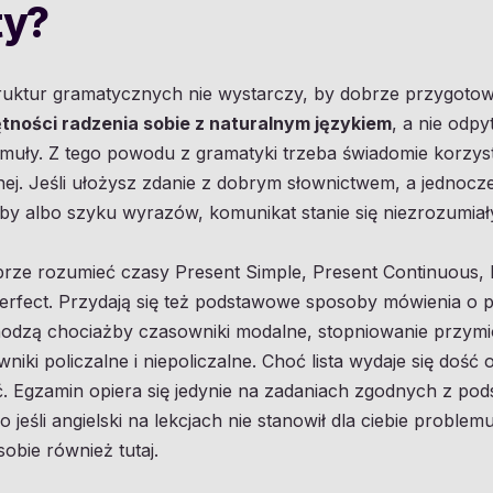
ty?
struktur gramatycznych nie wystarczy, by dobrze przygoto
ności radzenia sobie z naturalnym językiem
, a nie odpy
muły. Z tego powodu z gramatyki trzeba świadomie korzys
ej. Jeśli ułożysz zdanie z dobrym słownictwem, a jednocz
y albo szyku wyrazów, komunikat stanie się niezrozumiał
rze rozumieć czasy Present Simple, Present Continuous, P
fect. Przydają się też podstawowe sposoby mówienia o przys
hodzą chociażby czasowniki modalne, stopniowanie przymio
niki policzalne i niepoliczalne. Choć lista wydaje się dość
ć. Egzamin opiera się jedynie na zadaniach zgodnych z p
jeśli angielski na lekcjach nie stanowił dla ciebie problemu
obie również tutaj.