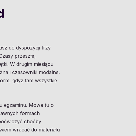
d
masz do dyspozycji trzy
Czasy przeszłe,
ątki. W drugim miesiącu
żna i czasowniki modalne.
form, gdyż tam wszystkie
ku egzaminu. Mowa tu o
prawnych formach
 poćwiczyć choćby
owiem wracać do materiału