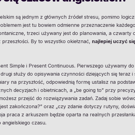
elskim są jednym z głównych źródeł stresu, pomimo logiczn
oblemem jest tu bowiem odmienne przeznaczenie każdego 
ontaniczne, trzeci używany jest do planowania, a czwarty
przeszłości. By to wszystko okiełznać,
najlepiej uczyć s
ent Simple i Present Continuous. Pierwszego używamy do 
i drugi służy do opisywania czynności dziejących się teraz 
ary na przyszłość, odpowiednią formę ustalisz na podstawie
znych decyzjach i obietnicach, a „be going to” przy precyz
ożesz przejść do rozwiązywania zadań. Zadaj sobie wówcz
y jest zakończona?” oraz „czy zdanie dotyczy rutyny, dośw
ja praca z arkuszem będzie oparta na realnych przesłanka
 angielskiego czasu.