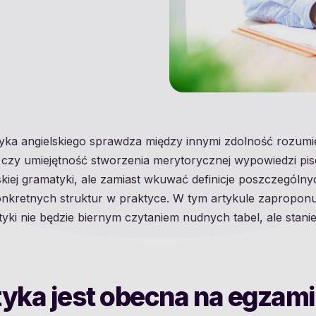
yka angielskiego sprawdza między innymi zdolność rozumie
u czy umiejętność stworzenia merytorycznej wypowiedzi pi
iej gramatyki, ale zamiast wkuwać definicje poszczególnyc
onkretnych struktur w praktyce. W tym artykule zaproponu
yki nie będzie biernym czytaniem nudnych tabel, ale stani
yka jest obecna na egzami