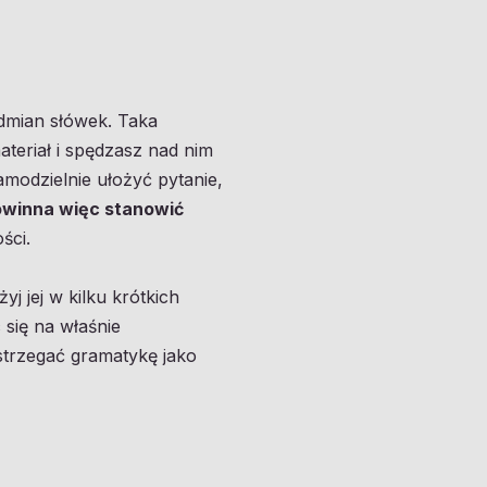
dmian słówek. Taka
ateriał i spędzasz nad nim
amodzielnie ułożyć pytanie,
owinna więc stanowić
ści.
 jej w kilku krótkich
 się na właśnie
strzegać gramatykę jako