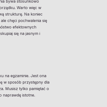
dania bywa stosunkowo
porządku. Warto więc w
wą strukturę. Na koniec
 ale chęci pochwalenia się
mnóstwo efektownych
upiaj się na jasnym i
ku na egzaminie. Jest ona
ię w sposób przystępny dla
za. Musisz tylko pamiętać o
co naprawdę istotne.