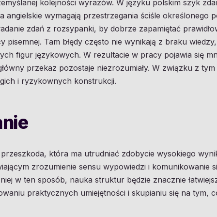
rzemyślanej kolejności wyrazów. W języku polskim szyk z
ia angielskie wymagają przestrzegania ściśle określonego 
ładanie zdań z rozsypanki, by dobrze zapamiętać prawidło
y pisemnej. Tam błędy często nie wynikają z braku wiedzy,
ch figur językowych. W rezultacie w pracy pojawia się 
ówny przekaz pozostaje niezrozumiały. W związku z tym sk
gich i ryzykownych konstrukcji.
nie
e przeszkoda, która ma utrudniać zdobycie wysokiego wyni
wiającym zrozumienie sensu wypowiedzi i komunikowanie s
 niej w ten sposób, nauka struktur będzie znacznie łatwiejs
fowaniu praktycznych umiejętności i skupianiu się na tym, 