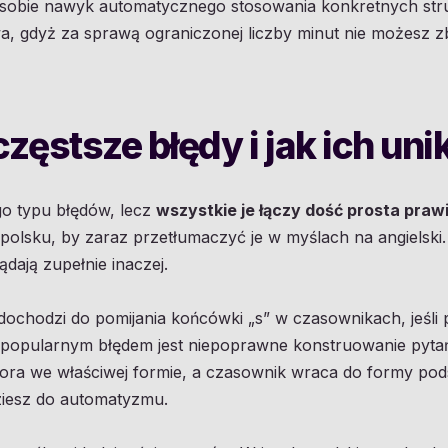
ić sobie nawyk automatycznego stosowania konkretnych str
wa, gdyż za sprawą ograniczonej liczby minut nie możesz z
częstsze błędy i jak ich un
tego typu błędów, lecz
wszystkie je łączy dość prosta pra
polsku, by zaraz przetłumaczyć je w myślach na angielski
ądają zupełnie inaczej.
dochodzi do pomijania końcówki „s” w czasownikach, jeśli 
m popularnym błędem jest niepoprawne konstruowanie pytań
ra we właściwej formie, a czasownik wraca do formy pod
ziesz do automatyzmu.