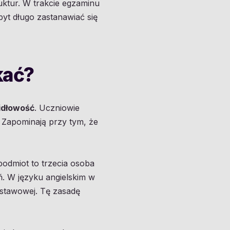
uktur. W trakcie egzaminu
byt długo zastanawiać się
ikać?
widłowość
. Uczniowie
. Zapominają przy tym, że
podmiot to trzecia osoba
. W języku angielskim w
stawowej. Tę zasadę