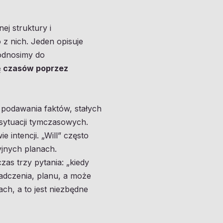
ej struktury i
z nich. Jeden opisuje
 odnosimy do
ię czasów poprzez
podawania faktów, stałych
i sytuacji tymczasowych.
 intencji. „Will” często
yjnych planach.
as trzy pytania: „kiedy
iadczenia, planu, a może
ch, a to jest niezbędne