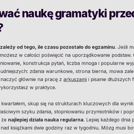
wać naukę gramatyki prze
?
zależy od tego, ile czasu pozostało do egzaminu
. Jeśli 
c możesz w całości poświęcić na uporządkowanie podstaw. 
pniowanie, konstrukcja pytań, liczba mnoga i popularne wyj
rudniejszych: zdania warunkowe, strona bierna, mowa zale
eznaczyć głównie na pracę z
arkuszami
i pisanie dłuższych 
ykorzystasz w praktyce.
 kwartałem, skup się na strukturach kluczowych dla wyni
aściwym szyku zdania, stopniowaniu przymiotników i po
, że
najlepiej działa nauka regularna
. Lepiej każdego dnia
ć nad książkami dwie godziny raz w tygodniu. Mózg musi b