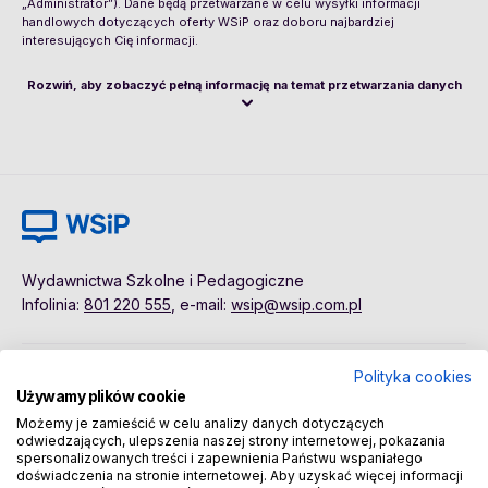
„Administrator”). Dane będą przetwarzane w celu wysyłki informacji
handlowych dotyczących oferty WSiP oraz doboru najbardziej
interesujących Cię informacji.
Rozwiń, aby zobaczyć pełną informację na temat przetwarzania danych
Wydawnictwa Szkolne i Pedagogiczne
Infolinia:
801 220 555
, e-mail:
wsip@wsip.com.pl
Polityka cookies
Polityka cookies
Pierwsze kroki
Używamy plików cookie
Dane osobowe
Kontakt
Możemy je zamieścić w celu analizy danych dotyczących
Regulamin
Sklep
odwiedzających, ulepszenia naszej strony internetowej, pokazania
spersonalizowanych treści i zapewnienia Państwu wspaniałego
doświadczenia na stronie internetowej. Aby uzyskać więcej informacji