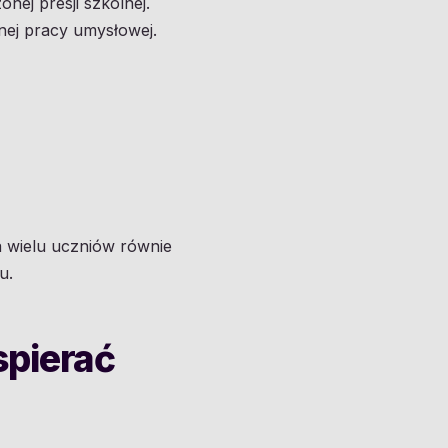
nej presji szkolnej.
nej pracy umysłowej.
a wielu uczniów równie
u.
spierać