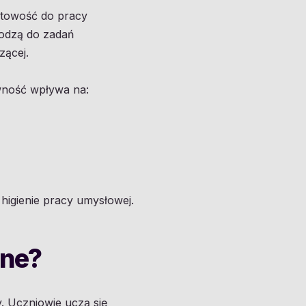
otowość do pracy
hodzą do zadań
zącej.
ywność wpływa na:
igienie pracy umysłowej.
zne?
. Uczniowie uczą się