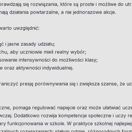
awdzają się rozwiązania, które są proste i możliwe do ut
ają działania powtarzalne, a nie jednorazowe akcje.
warto uwzględnić:
 i jasne zasady udziału;
hu, aby uczniowie mieli realny wybór;
sowanie intensywności do możliwości klasy;
e oraz aktywności indywidualnej.
raniczyć presję porównywania się i zwiększa szanse, że u
yczne, pomaga regulować napięcie oraz może ułatwiać ucz
czej. Dodatkowo rozwija kompetencje społeczne i uczy re
ary funkcjonowania w szkole. W praktyce szkolnej najlepiej 
rzalnych rozwiązaniach: stałym rytmie, różnorodnych form