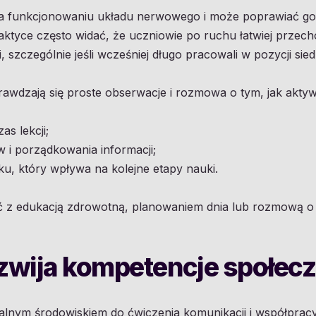
ja funkcjonowaniu układu nerwowego i może poprawiać g
aktyce często widać, że uczniowie po ruchu łatwiej przec
szczególnie jeśli wcześniej długo pracowali w pozycji sied
rawdzają się proste obserwacje i rozmowa o tym, jak akt
s lekcji;
w i porządkowania informacji;
, który wpływa na kolejne etapy nauki.
 z edukacją zdrowotną, planowaniem dnia lub rozmową o h
ozwija kompetencje społec
alnym środowiskiem do ćwiczenia komunikacji i współpracy